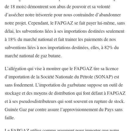
de 18 mois)
démontrent
son abus de pouvoir et sa volonté
d’assécher
notre trésorerie
pour nous contraindre d’abandonner
notre projet
.
Cependant, le FAPGAZ se fait payer lui-même, sans
délai, les
subventions liées à ses importations
destinées seulement
à 18% du marché national et fait trainer les paiements de nos
subventions liées à nos importations destinée
s
, elles, à 82% du
marché national de gaz butane.
L’allégation qui vise à montrer que le
FAPGAZ
tire sa licence
d’import
ation de la Société Nationale du Pétrole (SONAP)
est
sans fondement
.
L’importation du gaz
butane
suppose un outil de
stockage et des moyens de distribution qui font défaut
à
FAPGAZ
et à
ses pseudos
distributeurs qui sont souvent en rupture de stock.
Guinée Gaz
par contre assure l’approvisionnement du Pays sans
faille
.
Le FAPGAZ utilise comme argument pour importer que notre