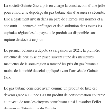
La société
Guinée Gaz
a pris en charge la construction d’une jetée
pour entourer le dépotage du gaz
butane
afin d’assurer sa sécurité.
Elle a également investi
dans un parc de citernes aux normes et
a
construit
1
1
centres d’en
fû
tages et de distribution dans
toutes les
capitales régionales
du p
ays o
ù
le
produit est disponible sans
rupture de stock à ce jour.
Le premier butanier a dépoté sa cargaison en 2021, la première
structure de prix mise en place suivant l’une des meilleures
maquettes de la sous-région a ramené les prix du gaz
butane
à
moins de la
moitié de celui appliqué
avant l’arrivée de Guinée
Gaz
.
Le gaz butane considéré avant comme un produit de luxe est
devenu grâce à
Guinée Gaz
un produit de consommation courante
au niveau de tous les citoyens contribuant ainsi à résorber l’effet
de serre en République de Guinée.