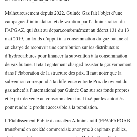
Malheureusement depuis 2022, Guinée Gaz fait l’objet d’une
campagne d’intimidation et de vexation par l’administration du
FAPGAZ, qui était au départ
,
conformément au décret 131 du 13
mai 2019
,
un fonds d’appui à la consommation du gaz
butane
et
en charge de recouvrir une contribution sur les distributeurs
d’hydrocarbures pour financer la subvention à la consommation
de
gaz
butane
.
Il était également chargé
d’assister le
gouvernement
dans
l’élaboration de la structure des prix.
Il faut noter que la
subvention correspond à la différence entre le Prix de revient du
gaz acheté à l’international par Guinée Gaz sur ses fonds propres
et le prix de vente au consommateur final fixé par les autorités
pour rendre le produit accessible à la population.
L’E
tablissement
P
ublic à caractère
A
dministratif (EPA)
FAPGA
B
,
transformé en société commerc
iale anonyme à capitaux publics,