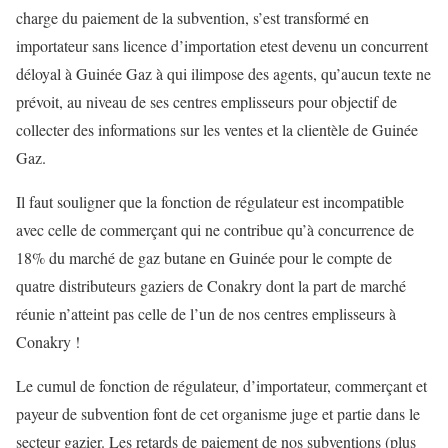
charge
du
paiement de la subventi
on,
s’est transformé en
importateur sans licence d’importation
et
est devenu un concurrent
déloyal à
Guinée Gaz
à qui il
impose des agents, qu’aucun texte ne
prévoit, au niveau de ses centres
emplisseurs
pour objectif
de
collecter des informations sur les ventes et la clientèle de
Guinée
Gaz
.
Il faut souligner que la fonction de régulateur est incompatible
avec celle de commerçant
qui
ne contribue qu’à concurrence de
18% du marché de gaz
butane
en Guinée
pour le compte de
quatre
distributeurs gaziers de Conakry
dont la
part
de marché
réunie
n’atteint pas celle de l’un de nos centres emplisseurs à
Conakry !
Le cumul de fonction de régulateur, d’importateur, commerçant et
payeur de subvention font
de
cet organisme juge et partie d
ans le
secteur gazier.
Les retards de paiement de nos subventions (plus