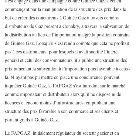
s’est engagé dans une campagne contre
Guinée Gaz.
Ceci en
commençant
par la manipulation de la structure des prix dans le
but de créer des concurrents à
Guinée Gaz
à travers certains
distrib
uteurs de Gaz présent à Conakry,
à travers la subvention de
la
distribution au lieu de l’importation malgré la position contraire
de
Guinée Gaz
. Lorsqu’il s’est rendu compte que cela ne profitait
pas à ces distributeurs,
pour les
quels il avait sacrifié l’intérêt
général et celui des consommateurs, il a publié une structure des
prix
ramenant
la subvention à l’importation plus favorable à ceux-
là. N’ayant pas pu mettre en place une concurrence pouvant
inquiéter
Guinée Gaz, le FAP
GAZ s’est introduit sur le marché
comme importateur et distributeur alors qu’il ne dispose
ni
de
licences et encore moins d’infrastructures, en publiant une
structure des prix favorable à son commerce
et ses clients
et
portant griefs à
Guinée Gaz
.
Le
FAPGAZ
, initialement régulateur du secteur gazier
et en