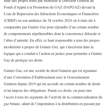
suite aux propos tenus par Monsieur le Directeur
Général du
F
onds d’
A
ppui à la
P
romotion du
GAZ
(FAPGAZ) devant la
Cour de Répression des Infractions Economiques et Financières
(CRIEF)
en son audience du 28 octobre 2024 où il était cité à
comparaître par
Guinée Gaz
pour répondre d’un certain nombre
de comportements répréhensibles dont la
concurrence
déloyale et
l’abus d’autorité. En effet
,
ce haut responsable a tenu des propos
incohérents à propos de
Guinée Gaz
, qui s’inscrivent dans la
logique qui a conduit à l’action en justice pour permettre à
Guinée
Gaz
de protéger ses droits.
Guinée Gaz, est une société de droit Guinéen qui est signataire
d’une Convention d’Etablissement avec le Gouvernement
Guinéen depuis 2019 qui lui accorde un certain nombre de droits
et lui impose des obligations. Parmi ces droits, on peut citer
l’accès à tous les segments de l’activité de la commercialisation du
gaz butane, allant de l’importation à la distribution en passant par