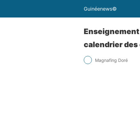
Guinéenews©
Enseignement p
calendrier de
Magnafing Doré