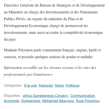
Directrice Générale du Bureau de Stratégies et de Développement
au Ministère en charge des Investissements et des Partenariats
Publics Privés, un organe du ministère du Plan et de
Développement Economique chargé de promouvoir les
investissements, mais aussi accroitre la compétitivité économique
du pays.
Madame Pricemou parle couramment français, anglais, kpèlè et
soussou, et possède quelques notions de poular et malinké.
Information receuillie sur les réseaux sociaux et les sites des
professionnels par Guinéenews.
Catégories :
À la une
,
Featured
,
News
,
Politique
Étiquettes :
africa Guinéeenews Conakry
,
Communication
,
économie
,
Guineenews
,
Mohamed Béavogui
,
Rose Pricemou