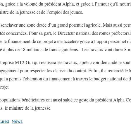
ion, grâce à la volonté du président Alpha, et grâce à l’amour qu’il nourr
istre de la jeunesse et de l’emploi des jeunes.
ésenclaver une zone dotée d’un grand potentiel agricole. Mais aussi pe
ités concernées. Pour sa part, le Directeur national des routes préfector
 le financement de ce projet a été accéléré grâce à l’appui personnel d
é à plus de 18 milliards de francs guinéens. Les travaux vont durer 8 m
treprise MT2-Gui qui réalisera les travaux, après avoir demandé le sout
ngagement pour respecter les clauses du contrat. Enfin, il a remercié le
qui a permis l’obtention du financement à travers le budget national de
rojet.
populations bénéficiaires ont aussi salué ce geste du président Alpha Co
ls, le ministre de la jeunesse.
tured
,
News