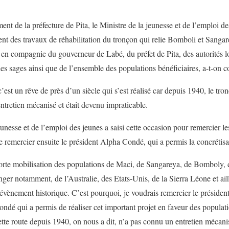
nt de la préfecture de Pita, le Ministre de la jeunesse et de l’emploi d
nt des travaux de réhabilitation du tronçon qui relie Bomboli et Sangar
, en compagnie du gouverneur de Labé, du préfet de Pita, des autorités l
s sages ainsi que de l’ensemble des populations bénéficiaires, a-t-on co
c’est un rêve de près d’un siècle qui s’est réalisé car depuis 1940, le t
tretien mécanisé et était devenu impraticable.
unesse et de l’emploi des jeunes a saisi cette occasion pour remercier le
e remercier ensuite le président Alpha Condé, qui a permis la concrétisat
orte mobilisation des populations de Maci, de Sangareya, de Bomboly, d
anger notamment, de l’Australie, des Etats-Unis, de la Sierra Léone et ail
t évènement historique. C’est pourquoi, je voudrais remercier le présiden
ondé qui a permis de réaliser cet important projet en faveur des populatio
ette route depuis 1940, on nous a dit, n’a pas connu un entretien mécani