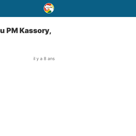
 au PM Kassory,
il y a 8 ans