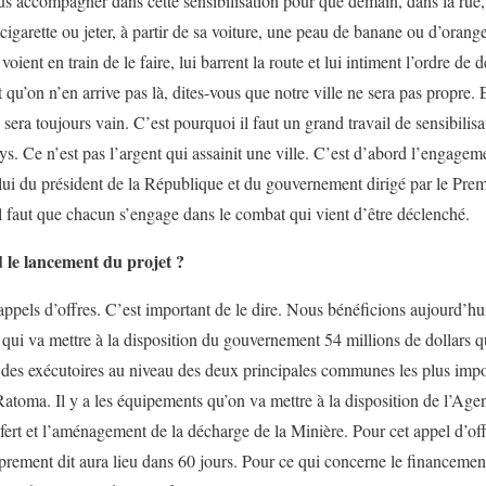
us accompagner dans cette sensibilisation pour que demain, dans la rue, 
igarette ou jeter, à partir de sa voiture, une peau de banane ou d’orange 
voient en train de le faire, lui barrent la route et lui intiment l’ordre de 
t qu’on n’en arrive pas là, dites-vous que notre ville ne sera pas propre.
sera toujours vain. C’est pourquoi il faut un grand travail de sensibilisa
s. Ce n’est pas l’argent qui assainit une ville. C’est d’abord l’engageme
lui du président de la République et du gouvernement dirigé par le Premie
Il faut que chacun s’engage dans le combat qui vient d’être déclenché.
le lancement du projet ?
 appels d’offres. C’est important de le dire. Nous bénéficions aujourd’h
ui va mettre à la disposition du gouvernement 54 millions de dollars qu
 des exécutoires au niveau des deux principales communes les plus impo
toma. Il y a les équipements qu’on va mettre à la disposition de l’Age
nsfert et l’aménagement de la décharge de la Minière. Pour cet appel d’off
oprement dit aura lieu dans 60 jours. Pour ce qui concerne le financemen