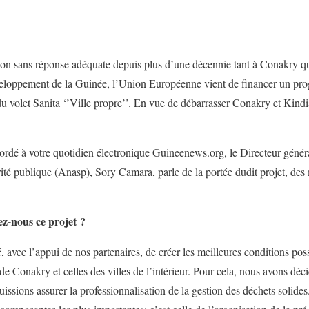
tion sans réponse adéquate depuis plus d’une décennie tant à Conakry qu
veloppement de la Guinée, l’Union Européenne vient de financer un pr
u volet Sanita ‘’Ville propre’’. En vue de débarrasser Conakry et Kindia
cordé à votre quotidien électronique Guineenews.org, le Directeur génér
rité publique (Anasp), Sory Camara, parle de la portée dudit projet, de
z-nous ce projet ?
, avec l’appui de nos partenaires, de créer les meilleures conditions pos
e Conakry et celles des villes de l’intérieur. Pour cela, nous avons déc
ssions assurer la professionnalisation de la gestion des déchets solide