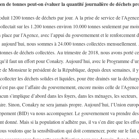
n de tonnes peut-on évaluer la quantité journalière de déchets p
duit 1200 tonnes de déchets par jour. A la prise de service de l’Agence
 collectait sur les 1.200 tonnes environ 10.000 tonnes seulement par moi
en place par l’Agence, avec l’appui du gouvernement et le renforcement d
, aujourd’hui, nous sommes à 24.000 tonnes collectées mensuellement. 
tonnes de déchets collectées. Au trimestre de 2018, nous avons porté c
u’il faut un effort pour Conakry. Aujourd’hui, avec le Programme d’ur
ive de Monsieur le président de la République, depuis deux semaines, il 
collecter les déchets solides et liquides, pour être drainés sur la déch
n’est pas que l’affaire du gouvernement, encore moins celle de l’Agence. 
acun s’implique d’abord dans les foyers, dans les ménages, les secteurs,
faire. Sinon, Conakry ne sera jamais propre. Aujourd’hui, l’Union eu
pement (BID) va nous accompagner. Le gouvernement va prendre des ini
t donné. Mais si la population n’adhère pas, il va s’en dire que les effo
us voulons que la sensibilisation qui doit commencer, porte sur le fait q