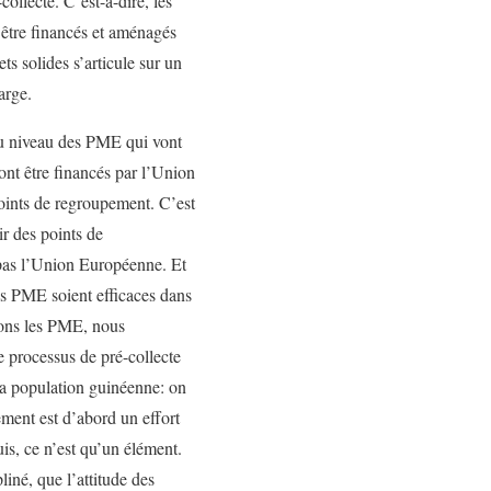
ollecte. C’est-à-dire, les
 être financés et aménagés
s solides s’articule sur un
arge.
 au niveau des PME qui vont
ont être financés par l’Union
oints de regroupement. C’est
r des points de
e pas l’Union Européenne. Et
les PME soient efficaces dans
réons les PME, nous
e processus de pré-collecte
 la population guinéenne: on
ement est d’abord un effort
is, ce n’est qu’un élément.
iné, que l’attitude des