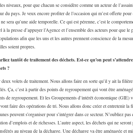
s les niveaux, pour que chacun se considère comme un acteur de l’assaini
eur du pays. Je veux encore profiter de l’occasion qui m’est offerte pou
, ne sera qu’une aide temporelle. Ce qui est pérenne, c’est le comporteme
el à la presse d’appuyer l’Agence et l’ensemble des acteurs pour que le p
populations afin que les uns et les autres prennent conscience de la mes
lles soient propres.
iez tantôt de traitement des déchets. Est-ce qu’on peut s’attendre
ets ?
r deux volets de traitement. Nous allons faire en sorte qu’il y ait la filiè
clés. Ça, c’est à partir des points de regroupement qui vont être aména
nts de regroupement. Et les Groupements d’intérêt économique (GIE) vont
ont faire des opérations de tri. Nous allons donc créer et entretenir la fi
unes peuvent s’organiser pour s’intégrer dans ce secteur. N’oubliez pas 
ation d’emplois et de richesses. L’autre aspect, les déchets qui ne seront
transférés au niveau de la décharge. Une décharge va être aménagée et mis