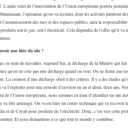
té. L’autre volet de l’intervention de l’Union européenne portera justem
aintenant, l’opérateur qu’on va recruter, dont les activités partiront d
 l’assainissement des rues et des espaces publics, aura la responsabilit
roduira soit le gaz, soit l’électricité. Cela dépendra de l’offre qu’il va 
aniser.
voir une idée du site ?
 en train de travailler. Aujourd’hui, la décharge de la Minière qui fait
tenez qu’on ne crée pas une décharge quand on veut. On ne ferme pas n
té. La création d’une décharge obéit à des critères. Il y a des études qu’
n va l’exploiter pour une période d’environ un an et demi, deux ans. Nou
ui de l’Union européenne, nous sommes en train d’identifier un site aux
te va être aménagé. On va en faire un centre technique qui va recevoir l
ia et de Coyah pour produire de l’électricité. Donc, c’est vers cette pro
eminer. Et nous demandons à ce que tout le monde y contribue.