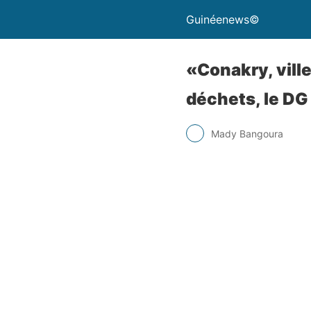
Guinéenews©
«Conakry, ville
déchets, le DG 
Mady Bangoura