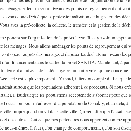
composantes les plus importantes: c’est celle de l’organisation de la pré-c
des ménages et leur mise au niveau des points de regroupement qui vont
 avons donc décidé que la professionnalisation de la gestion des déchet
us avez la pré-collecte, la collecte, le transfert et la gestion de la déch
e portera sur l’organisation de la pré-collecte. Il va y avoir un appui
vec les ménages. Nous allons aménager les points de regroupement qui v
vont opérer auprès des ménages et déposer les déchets au niveau des p
jet d’un financement dans le cadre du projet SANITA. Maintenant, à parti
le traitement au niveau de la décharge est un autre volet qui ne concern
-collecte est le plus important. D’abord, il tiendra compte du fait que 
l faudrait surtout que les populations adhèrent à ce processus. Si nous c
ller, il faudrait que les populations acceptent de s’abonner pour que l
 de l’occasion pour m’adresser à la population de Conakry, et au-delà, à
e ville propre quand on vit dans cette ville. Ça veut dire que l’assainiss
 uns et des autres. Tout ce que nos partenaires nous apportent comme appu
de nous-mêmes. Il faut qu’on change de comportement, qu’on soit discipl